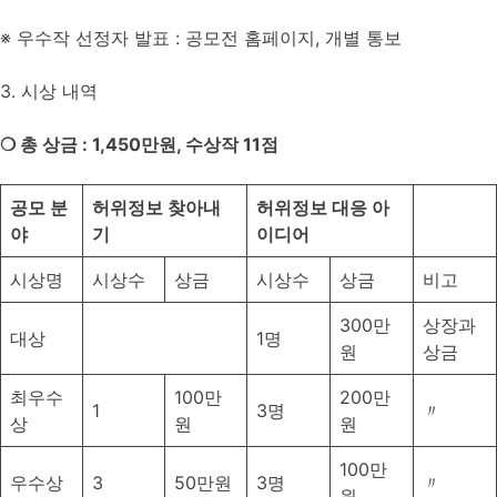
※ 우수작 선정자 발표 : 공모전 홈페이지, 개별 통보
3. 시상 내역
❍
총 상금
: 1,450
만원
,
수상작
11
점
공모 분
허위정보 찾아내
허위정보 대응 아
야
기
이디어
시상명
시상수
상금
시상수
상금
비고
300만
상장과
대상
1명
원
상금
최우수
100만
200만
1
3명
〃
상
원
원
100만
우수상
3
50만원
3명
〃
원